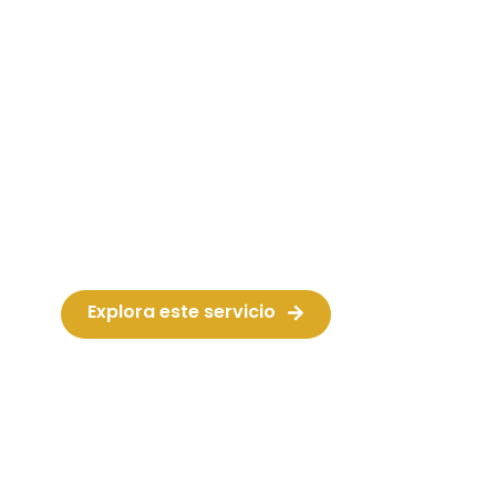
Música
Los mejores Dj’s, orquestas, bandas,
karaokes, diferentes estilos musicales
para todo tipo de eventos, incluyendo
bodas, cumpleaños, fiestas mayores.
Explora este servicio