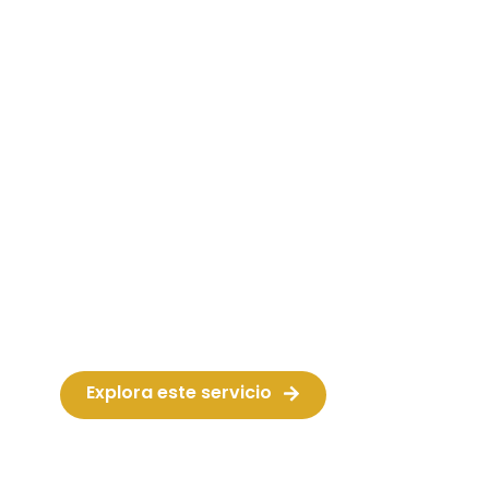
Imagen y sonido /
Audiovisuales
Si necesitas equipos de sonido
profesionales para tu evento, estamos
listos para ayudarte. ¿Quieres disfrutar del
cine al aire libre en verano? Elige la
película y nosotros nos encargamos de
todo.
Explora este servicio