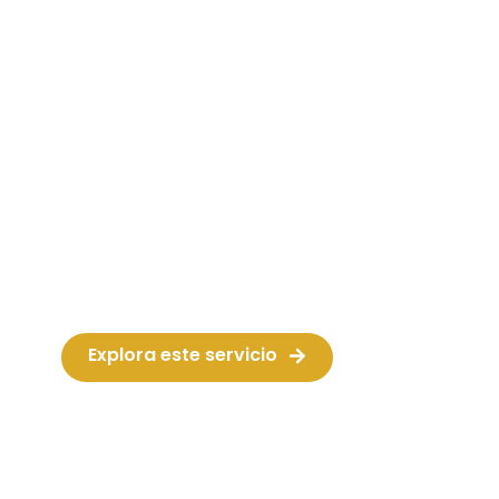
Fiestas temáticas
Rompe la monotonía y añade un toque de
diversión a tu fiesta.
La mejor manera de disfrutar con amigos!
Fiestas aptas para cualquier momento y
lugar.
Explora este servicio