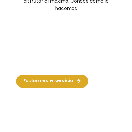
disfrutar al máximo. Conoce cómo lo
hacemos
Percusión
Maracuyá Events ofrece espectaculares
batucadas, incluyendo Batucada LED.
También disponemos de charangas
profesionales con un amplio repertorio.
Explora este servicio