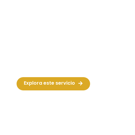
Animaciones /Shows
Maracuyá Events cuenta con
presentadores y animadores
profesionales de acuerdo al tipo de
temática que necesitas.
Explora este servicio