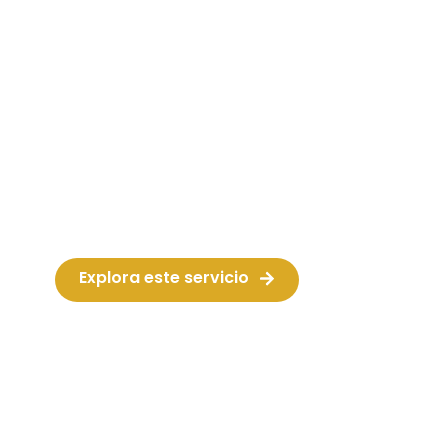
Animación infantil
Ofrecemos animaciones únicas para niños
y familias, con juegos, pintacaras,
globoflexia, personajes y más. Consulta
nuestras opciones.
Explora este servicio