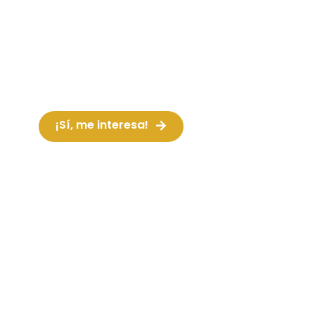
¡Dale luz y color a tu evento! Espectáculo
ideal para animaciones nocturnas o
espacios con poca claridad. Los
instrumentos y los músicos, se iluminan
¡Sí, me interesa!
Ver vídeo