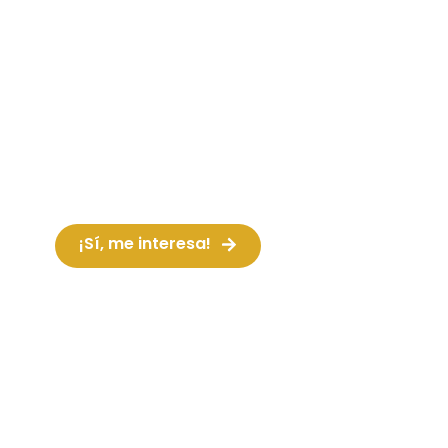
Del Sambódromo, a tu evento. Disfruta de
nuestro espectáculo de bailarinas
brasileñas, al puro estilo de Rio de Janeiro
y Bahía.Show para todos los
¡Sí, me interesa!
Ver vídeo