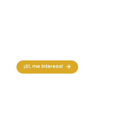
¡Que empiece la fiesta! Para animar una
fiesta o dinamizar un evento. Fuente de
energía y diversión para niños y mayores
con zancos que
¡Sí, me interesa!
Ver vídeo