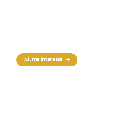
Baila a ritmo de nuestra banda de
trompetas y batucada los temas más
actuales y los clásicos más conocidos.
Músicos profesionales harán que no
¡Sí, me interesa!
Ver vídeo